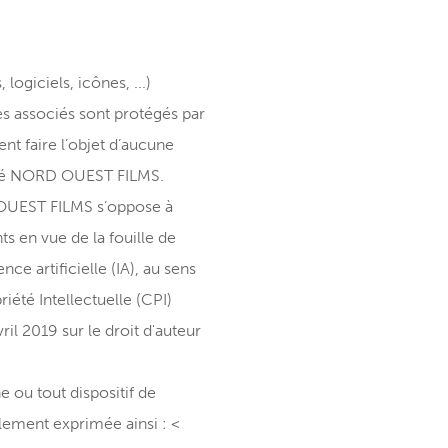
ogiciels, icônes, ...)
es associés sont protégés par
vent faire l’objet d’aucune
ociété NORD OUEST FILMS.
D OUEST FILMS s’oppose à
 en vue de la fouille de
e artificielle (IA), au sens
riété Intellectuelle (CPI)
il 2019 sur le droit d'auteur
e ou tout dispositif de
lement exprimée ainsi : <