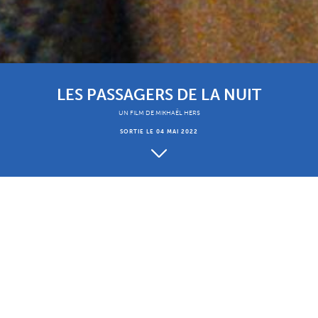
LES PASSAGERS DE LA NUIT
UN FILM DE MIKHAËL HERS
SORTIE LE 04 MAI 2022
À propos
Présentation
Un film de Mikhaël Hers
Avec Charlotte Gainsbourg, Quito Rayon-Richter, Noée
Abita, Megan Northam, Thibault Vinçon, avec la